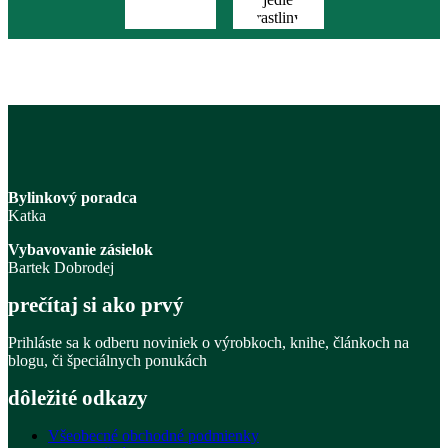
Bylinkový poradca
Katka
Vybavovanie zásielok
Bartek Dobrodej
prečítaj si ako prvý
Prihláste sa k odberu noviniek o výrobkoch, knihe, článkoch na
blogu, či špeciálnych ponukách
dôležité odkazy
Všeobecné obchodné podmienky