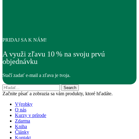
PRIDAJ SA K NÁM!
A využi zľavu 10 % na svoju prvú
objednávku
Stačí zadať e-mail a zľava je tvoja.
Search
Začnite písať a zobrazia sa vám produkty, ktoré hľadáte.
Výrobky
O nás
Kurzy v prírode
Zdarma
Kniha
Články
Kontakt