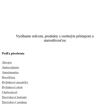
Rodinná
tvorba
Vyrábame srdcom, produkty s osobným prístupom a
starostlivosťou
Podľa pôsobenia
Alergie
Antioxidanty
Autoimunita
Borelióza
Bylinkové mastičky
Bylinkové oleje
Cholesterol
Darčekové balenie
Darčekový poukaz