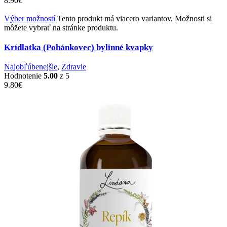
8.90
€
Výber možností
Tento produkt má viacero variantov. Možnosti si
môžete vybrať na stránke produktu.
Krídlatka (Pohánkovec) bylinné kvapky
Najobľúbenejšie
,
Zdravie
Hodnotenie
5.00
z 5
9.80
€