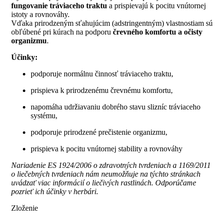
fungovanie tráviaceho traktu
a prispievajú k pocitu vnútornej
istoty a rovnováhy.
Vďaka prirodzeným sťahujúcim (adstringentným) vlastnostiam sú
obľúbené pri kúrach na podporu
črevného komfortu a očisty
organizmu
.
Účinky:
podporuje normálnu činnosť tráviaceho traktu,
prispieva k prirodzenému črevnému komfortu,
napomáha udržiavaniu dobrého stavu slizníc tráviaceho
systému,
podporuje prirodzené prečistenie organizmu,
prispieva k pocitu vnútornej stability a rovnováhy
Nariadenie ES 1924/2006 o zdravotných tvrdeniach a 1169/2011
o liečebných tvrdeniach nám neumožňuje na týchto stránkach
uvádzať viac informácií o liečivých rastlinách.
Odporúčame
pozrieť ich účinky v herbári.
Zloženie