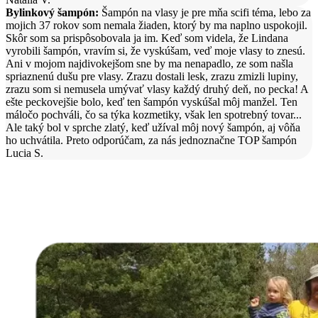
Bylinkový šampón:
Šampón na vlasy je pre mňa scifi téma, lebo za
mojich 37 rokov som nemala žiaden, ktorý by ma naplno uspokojil.
Skôr som sa prispôsobovala ja im. Keď som videla, že Lindana
vyrobili šampón, vravím si, že vyskúšam, veď moje vlasy to znesú.
Ani v mojom najdivokejšom sne by ma nenapadlo, ze som našla
spriaznenú dušu pre vlasy. Zrazu dostali lesk, zrazu zmizli lupiny,
zrazu som si nemusela umývať vlasy každý druhý deň, no pecka! A
ešte peckovejšie bolo, keď ten šampón vyskúšal môj manžel. Ten
máločo pochváli, čo sa týka kozmetiky, však len spotrebný tovar...
Ale taký bol v sprche zlatý, keď užíval môj nový šampón, aj vôňa
ho uchvátila. Preto odporúčam, za nás jednoznačne TOP šampón
Lucia S.