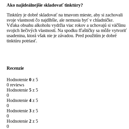
Ako najideálnejšie skladovať tinktúry?
Tinktúry je dobré skladovať na tmavom mieste, aby si zachovali
svoje vlastnosti čo najdlhšie, ale nemusia byť v chladničke.
Vďaka obsahu alkoholu vydržia viac rokov a uchovajú si väčšinu
svojich liečivých vlastností. Na spodku fľaštičky sa môže vytvoriť
usadenina, ktorá však nie je závadou. Pred použitím je dobré
tinktúru potriasť.
Recenzie
Hodnotenie
0
z 5
0 reviews
Hodnotenie
5
z 5
0
Hodnotenie
4
z 5
0
Hodnotenie
3
z 5
0
Hodnotenie
2
z 5
0