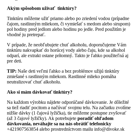
Akým spôsobom užívať tinktúry?
Tinktúru môžeme užiť priamo alebo po zriedení vodou (prípadne
čajom, rastlinným mliekom, či vymiešať s medom alebo sirupom)
pol hodiny pred jedlom alebo hodinu po jedle. Pred použitím je
vhodné ju pretrepať.
V prípade, že neobľubujete chuť alkoholu, doporučujeme Vám
tinktúru nakvapkať do horúcej vody alebo čaju, kde sa alkohol
odparí, ale extrakt ostane prítomný. Takto je ľahko použiteľná aj
pre deti.
TIP:
Naše deti veľmi ľahko a bez problémov užijú tinktúry
zmiešané s rastlinným mliekom. Rastlinné mlieko pomáha
neutralizovať chuť alkoholu.
Ako si mám dávkovať tinktúry?
Na každom výrobku nájdete odporúčané dávkovanie. Je dôležité
sa tiež riadiť pocitom a načúvať svojmu telu. Na začiatku zvolíme
nižšie dávky (1 čajová lyžička), tie môžeme postupne zvyšovať
(až 3 čajové lyžičky). Ak potrebujete
poradiť ohľadom
dávkovania, neváhajte sa na nás obrátiť telefonicky
+421907563854 alebo prostredníctvom mailu info@divoke.sk