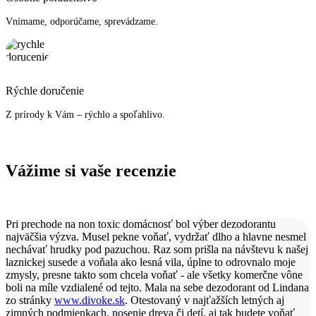
Vnímame, odporúčame, sprevádzame.
Rýchle doručenie
Z prírody k Vám – rýchlo a spoľahlivo.
Vážime si vaše recenzie
Pri prechode na non toxic domácnosť bol výber dezodorantu
najväčšia výzva. Musel pekne voňať, vydržať dlho a hlavne nesmel
nechávať hrudky pod pazuchou. Raz som prišla na návštevu k našej
laznickej susede a voňala ako lesná vila, úplne to odrovnalo moje
zmysly, presne takto som chcela voňať - ale všetky komerčne vône
boli na míle vzdialené od tejto. Mala na sebe dezodorant od Lindana
zo stránky
www.divoke.sk
. Otestovaný v najťažších letných aj
zimných podmienkach, nosenie dreva či detí, aj tak budete voňať