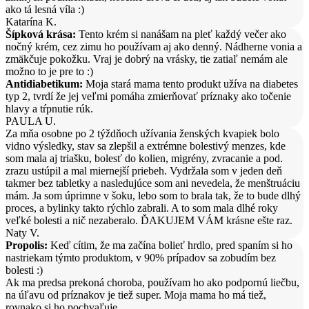
ako tá lesná víla :)
Katarína K.
Šípková krása:
Tento krém si nanášam na pleť každý večer ako
nočný krém, cez zimu ho používam aj ako denný. Nádherne vonia a
zmäkčuje pokožku. Vraj je dobrý na vrásky, tie zatiaľ nemám ale
možno to je pre to :)
Antidiabetikum:
Moja stará mama tento produkt užíva na diabetes
typ 2, tvrdí že jej veľmi pomáha zmierňovať príznaky ako točenie
hlavy a tŕpnutie rúk.
PAULA U.
Za mňa osobne po 2 týždňoch užívania ženských kvapiek bolo
vidno výsledky, stav sa zlepšil a extrémne bolestivý menzes, kde
som mala aj triašku, bolesť do kolien, migrény, zvracanie a pod.
zrazu ustúpil a mal miernejší priebeh. Vydržala som v jeden deň
takmer bez tabletky a nasledujúce som ani nevedela, že menštruáciu
mám. Ja som úprimne v šoku, lebo som to brala tak, že to bude dlhý
proces, a bylinky takto rýchlo zabrali. A to som mala dlhé roky
veľké bolesti a nič nezaberalo. ĎAKUJEM VÁM krásne ešte raz.
Naty V.
Propolis:
Keď cítim, že ma začína bolieť hrdlo, pred spaním si ho
nastriekam týmto produktom, v 90% prípadov sa zobudím bez
bolesti :)
Ak ma predsa prekoná choroba, používam ho ako podpornú liečbu,
na úľavu od príznakov je tiež super. Moja mama ho má tiež,
rovnako si ho pochvaľuje.