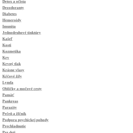
Detox a očista
Dezodoranty
Diabetes
Hemeroidy
Imunita
Jednodruhové tinktúry
Kašeľ
Kosti
Kozmetika
Krv
Krvný tlak
Krásne vlasy
Kŕčové žily
Lymfa
Obličky a močové cesty
Pamäť
Pankreas
Parazity
Pečeň a žlčník
Podpora psychickej pohody
Prechladnutie
Pre deti