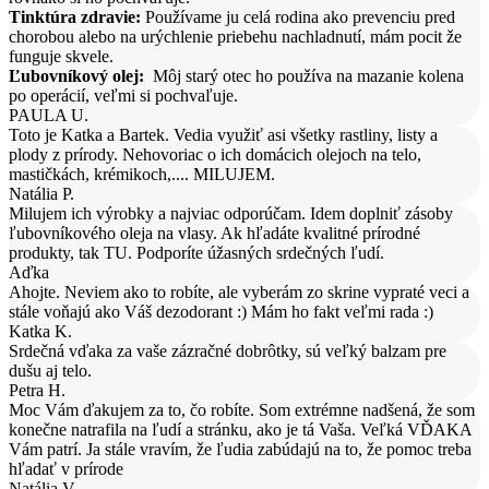
Tinktúra zdravie:
Používame ju celá rodina ako prevenciu pred
chorobou alebo na urýchlenie priebehu nachladnutí, mám pocit že
funguje skvele.
Ľubovníkový olej:
Môj starý otec ho používa na mazanie kolena
po operácií, veľmi si pochvaľuje.
PAULA U.
Toto je Katka a Bartek. Vedia využiť asi všetky rastliny, listy a
plody z prírody. Nehovoriac o ich domácich olejoch na telo,
mastičkách, krémikoch,.... MILUJEM.
Natália P.
Milujem ich výrobky a najviac odporúčam. Idem doplniť zásoby
ľubovníkového oleja na vlasy. Ak hľadáte kvalitné prírodné
produkty, tak TU. Podporíte úžasných srdečných ľudí.
Aďka
Ahojte. Neviem ako to robíte, ale vyberám zo skrine vypraté veci a
stále voňajú ako Váš dezodorant :) Mám ho fakt veľmi rada :)
Katka K.
Srdečná vďaka za vaše zázračné dobrôtky, sú veľký balzam pre
dušu aj telo.
Petra H.
Moc Vám ďakujem za to, čo robíte. Som extrémne nadšená, že som
konečne natrafila na ľudí a stránku, ako je tá Vaša. Veľká VĎAKA
Vám patrí. Ja stále vravím, že ľudia zabúdajú na to, že pomoc treba
hľadať v prírode
Natália V.