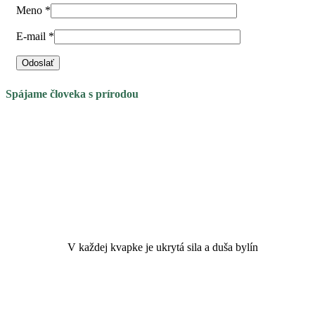
Meno
*
E-mail
*
Spájame človeka s prírodou
Bylinková alchýmia
z čerstvých bylín
V každej kvapke je ukrytá sila a duša bylín