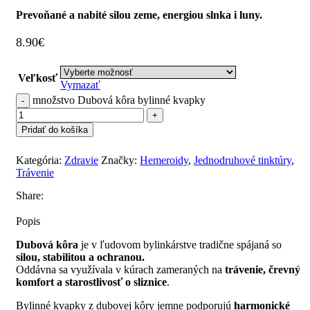
Prevoňané a nabité silou zeme, energiou slnka i luny.
8.90
€
Veľkosť
Vymazať
množstvo Dubová kôra bylinné kvapky
Pridať do košíka
Kategória:
Zdravie
Značky:
Hemeroidy
,
Jednodruhové tinktúry
,
Trávenie
Share:
Popis
Dubová kôra
je v ľudovom bylinkárstve tradične spájaná so
silou, stabilitou a ochranou.
Oddávna sa využívala v kúrach zameraných na
trávenie, črevný
komfort a starostlivosť o sliznice
.
Bylinné kvapky z dubovej kôry jemne podporujú
harmonické