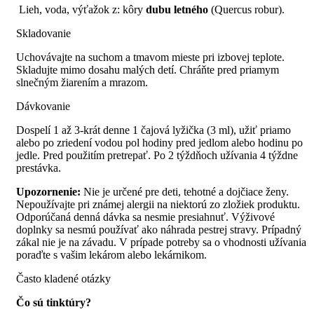
Lieh, voda, výťažok z: kôry
dubu letného
(Quercus robur).
Skladovanie
Uchovávajte na suchom a tmavom mieste pri izbovej teplote.
Skladujte mimo dosahu malých detí. Chráňte pred priamym
slnečným žiarením a mrazom.
Dávkovanie
Dospelí 1 až 3-krát denne 1 čajová lyžička (3 ml), užiť priamo
alebo po zriedení vodou pol hodiny pred jedlom alebo hodinu po
jedle. Pred použitím pretrepať. Po 2 týždňoch užívania 4 týždne
prestávka.
Upozornenie:
Nie je určené pre deti, tehotné a dojčiace ženy.
Nepoužívajte pri známej alergii na niektorú zo zložiek produktu.
Odporúčaná denná dávka sa nesmie presiahnuť. Výživové
doplnky sa nesmú používať ako náhrada pestrej stravy. Prípadný
zákal nie je na závadu. V prípade potreby sa o vhodnosti užívania
poraďte s vašim lekárom alebo lekárnikom.
Často kladené otázky
Čo sú tinktúry?