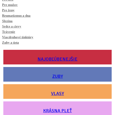
Pre mužov
Pre ženy
Reumatizmus a dna
Slezina
Srdce a cievy
Trávenie
Viacdruhové tinktúry
Zuby a ústa
NAJOBĽÚBENEJŠIE
ZUBY
VLASY
KRÁSNA PLEŤ