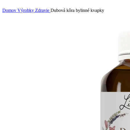
Domov
Výrobky
Zdravie
Dubová kôra bylinné kvapky