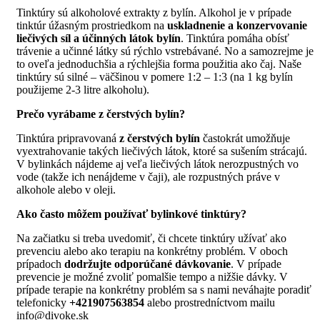
Tinktúry sú alkoholové extrakty z bylín. Alkohol je v prípade
tinktúr úžasným prostriedkom na
uskladnenie a konzervovanie
liečivých síl a účinných látok bylín
. Tinktúra pomáha obísť
trávenie a učinné látky sú rýchlo vstrebávané. No a samozrejme je
to oveľa jednoduchšia a rýchlejšia forma použitia ako čaj. Naše
tinktúry sú silné – väčšinou v pomere 1:2 – 1:3 (na 1 kg bylín
použijeme 2-3 litre alkoholu).
Prečo vyrábame z čerstvých bylín?
Tinktúra pripravovaná
z čerstvých bylín
častokrát umožňuje
vyextrahovanie takých liečivých látok, ktoré sa sušením strácajú.
V bylinkách nájdeme aj veľa liečivých látok nerozpustných vo
vode (takže ich nenájdeme v čaji), ale rozpustných práve v
alkohole alebo v oleji.
Ako často môžem používať bylinkové tinktúry?
Na začiatku si treba uvedomiť, či chcete tinktúry užívať ako
prevenciu alebo ako terapiu na konkrétny problém. V oboch
prípadoch
dodržujte odporúčané dávkovanie
. V prípade
prevencie je možné zvoliť pomalšie tempo a nižšie dávky. V
prípade terapie na konkrétny problém sa s nami neváhajte poradiť
telefonicky
+421907563854
alebo prostredníctvom mailu
info@divoke.sk