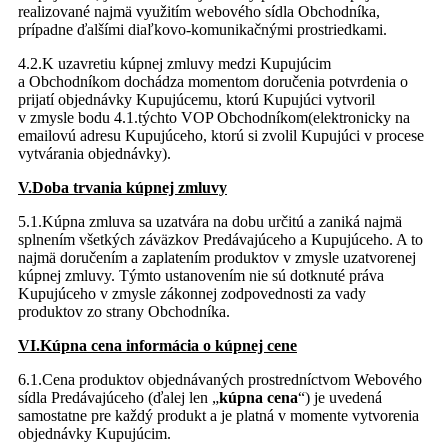
realizované najmä využitím webového sídla Obchodníka,
prípadne ďalšími diaľkovo-komunikačnými prostriedkami.
4.2.K uzavretiu kúpnej zmluvy medzi Kupujúcim
a Obchodníkom dochádza momentom doručenia potvrdenia o
prijatí objednávky Kupujúcemu, ktorú Kupujúci vytvoril
v zmysle bodu 4.1.týchto VOP Obchodníkom(elektronicky na
emailovú adresu Kupujúceho, ktorú si zvolil Kupujúci v procese
vytvárania objednávky).
V.Doba trvania kúpnej zmluvy
5.1.Kúpna zmluva sa uzatvára na dobu určitú a zaniká najmä
splnením všetkých záväzkov Predávajúceho a Kupujúceho. A to
najmä doručením a zaplatením produktov v zmysle uzatvorenej
kúpnej zmluvy. Týmto ustanovením nie sú dotknuté práva
Kupujúceho v zmysle zákonnej zodpovednosti za vady
produktov zo strany Obchodníka.
VI.Kúpna cena informácia o kúpnej cene
6.1.Cena produktov objednávaných prostredníctvom Webového
sídla Predávajúceho (ďalej len „
kúpna cena
“) je uvedená
samostatne pre každý produkt a je platná v momente vytvorenia
objednávky Kupujúcim.