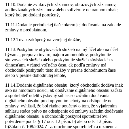
11.10.Dodanie zvukových záznamov, obrazových záznamov,
audiovizuálnych záznamov alebo softvéru v ochrannom obale,
ktorý bol po dodaní porušený,
11.11.Dodanie periodickej tlače okrem jej dodávania na základe
zmluvy o predplatnom,
11.12.Tovar zakúpený na verejnej dražbe,
11.13.Poskytnutie ubytovacích služieb na iný účel ako na účel
bývania, preprava tovaru, nájom automobilov, poskytnutie
stravovacích služieb alebo poskytnutie služieb súvisiacich s
činnosťami v rámci voľného času, ak podľa zmluvy má
obchodník poskytnúť tieto služby v presne dohodnutom čase
alebo v presne dohodnutej lehote,
11.14.Dodanie digitálneho obsahu, ktorý obchodník dodáva inak
ako na hmotnom nosiči, ak dodávanie digitálneho obsahu začalo
a spotrebiteľ udelil výslovný súhlas so začatím dodávania
digitálneho obsahu pred uplynutím lehoty na odstúpenie od
zmluvy, vyhlásil, že bol riadne poučený o tom, že vyjadrením
súhlasu stráca právo na odstúpenie od zmluvy začatím dodávania
digitálneho obsahu, a obchodník poskytol spotrebiteľovi
potvrdenie podľa § 17 ods. 12 písm. b) alebo ods. 13 písm.
b)Zákon č. 108/2024 Z. z. o ochrane spotrebiteľa a o zmene a