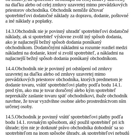
na diaľku alebo od celej zmluvy uzavretej mimo prevádzkových
priestorov obchodníka. Obchodník nemôže účtovať
spotrebiteľovi dodatočné náklady za dopravu, dodanie, poštovné
a iné náklady a poplatky.
14.3.Obchodník nie je povinný uhradiť spotrebiteľovi dodatočné
náklady, ak si spotrebiteľ výslovne zvolil iný spôsob dodania,
ako je najlacnejší bežný spôsob dodania ponúkaný
obchodníkom. Dodatočnými nákladmi sa rozumie rozdiel medzi
nákladmi na dodanie, ktoré si zvolil spotrebiteľ, a nákladmi na
najlacnejší bežný spôsob dodania ponúkaný obchodníkom.
14.4.Obchodník nie je povinný pri odstúpení od zmluvy
uzavretej na diaľku alebo od zmluvy uzavretej mimo
prevádzkových priestorov obchodníka, ktorých predmetom je
dodanie tovaru, vrátiť spotrebiteľovi platby podľa bodu 14.1.
pred tým, ako mu je tovar doručený alebo kým spotrebiteľ
nepreukáže zaslanie tovaru späť obchodníkovi, ibaže obchodník
navrhne, že tovar vyzdvihne osobne alebo prostredníctvom ním
určenej osoby.
14.5.Obchodník je povinný vrátiť spotrebiteľovi platby podľa
bodu 14.1. rovnakým spôsobom, aký použil spotrebiteľ pri ich
úhrade; tým nie je dotknuté právo obchodníka dohodnúť sa so
spotrebiteľom na inom spôsobe úhrady, ak spotrebiteľovi nebudú