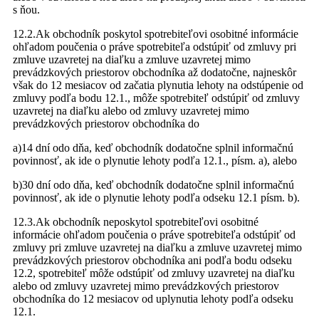
s ňou.
12.2.Ak obchodník poskytol spotrebiteľovi osobitné informácie
ohľadom poučenia o práve spotrebiteľa odstúpiť od zmluvy pri
zmluve uzavretej na diaľku a zmluve uzavretej mimo
prevádzkových priestorov obchodníka až dodatočne, najneskôr
však do 12 mesiacov od začatia plynutia lehoty na odstúpenie od
zmluvy podľa bodu 12.1., môže spotrebiteľ odstúpiť od zmluvy
uzavretej na diaľku alebo od zmluvy uzavretej mimo
prevádzkových priestorov obchodníka do
a)14 dní odo dňa, keď obchodník dodatočne splnil informačnú
povinnosť, ak ide o plynutie lehoty podľa 12.1., písm. a), alebo
b)30 dní odo dňa, keď obchodník dodatočne splnil informačnú
povinnosť, ak ide o plynutie lehoty podľa odseku 12.1 písm. b).
12.3.Ak obchodník neposkytol spotrebiteľovi osobitné
informácie ohľadom poučenia o práve spotrebiteľa odstúpiť od
zmluvy pri zmluve uzavretej na diaľku a zmluve uzavretej mimo
prevádzkových priestorov obchodníka ani podľa bodu odseku
12.2, spotrebiteľ môže odstúpiť od zmluvy uzavretej na diaľku
alebo od zmluvy uzavretej mimo prevádzkových priestorov
obchodníka do 12 mesiacov od uplynutia lehoty podľa odseku
12.1.