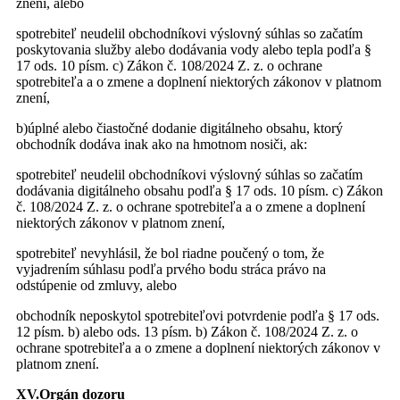
znení, alebo
spotrebiteľ neudelil obchodníkovi výslovný súhlas so začatím
poskytovania služby alebo dodávania vody alebo tepla podľa §
17 ods. 10 písm. c) Zákon č. 108/2024 Z. z. o ochrane
spotrebiteľa a o zmene a doplnení niektorých zákonov v platnom
znení,
b)úplné alebo čiastočné dodanie digitálneho obsahu, ktorý
obchodník dodáva inak ako na hmotnom nosiči, ak:
spotrebiteľ neudelil obchodníkovi výslovný súhlas so začatím
dodávania digitálneho obsahu podľa § 17 ods. 10 písm. c) Zákon
č. 108/2024 Z. z. o ochrane spotrebiteľa a o zmene a doplnení
niektorých zákonov v platnom znení,
spotrebiteľ nevyhlásil, že bol riadne poučený o tom, že
vyjadrením súhlasu podľa prvého bodu stráca právo na
odstúpenie od zmluvy, alebo
obchodník neposkytol spotrebiteľovi potvrdenie podľa § 17 ods.
12 písm. b) alebo ods. 13 písm. b) Zákon č. 108/2024 Z. z. o
ochrane spotrebiteľa a o zmene a doplnení niektorých zákonov v
platnom znení.
XV.Orgán dozoru