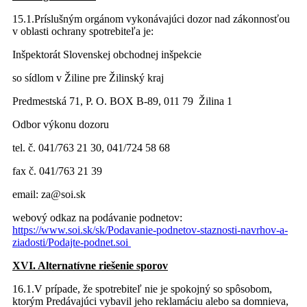
15.1.Príslušným orgánom vykonávajúci dozor nad zákonnosťou
v oblasti ochrany spotrebiteľa je:
Inšpektorát Slovenskej obchodnej inšpekcie
so sídlom v Žiline pre Žilinský kraj
Predmestská 71, P. O. BOX B-89, 011 79 Žilina 1
Odbor výkonu dozoru
tel. č. 041/763 21 30, 041/724 58 68
fax č. 041/763 21 39
email: za@soi.sk
webový odkaz na podávanie podnetov:
https://www.soi.sk/sk/Podavanie-podnetov-staznosti-navrhov-a-
ziadosti/Podajte-podnet.soi
XVI. Alternatívne riešenie sporov
16.1.V prípade, že spotrebiteľ nie je spokojný so spôsobom,
ktorým Predávajúci vybavil jeho reklamáciu alebo sa domnieva,