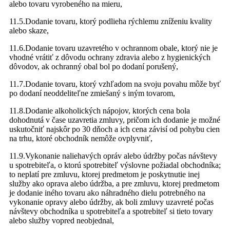
alebo tovaru vyrobeného na mieru,
11.5.Dodanie tovaru, ktorý podlieha rýchlemu zníženiu kvality
alebo skaze,
11.6.Dodanie tovaru uzavretého v ochrannom obale, ktorý nie je
vhodné vrátiť z dôvodu ochrany zdravia alebo z hygienických
dôvodov, ak ochranný obal bol po dodaní porušený,
11.7.Dodanie tovaru, ktorý vzhľadom na svoju povahu môže byť
po dodaní neoddeliteľne zmiešaný s iným tovarom,
11.8.Dodanie alkoholických nápojov, ktorých cena bola
dohodnutá v čase uzavretia zmluvy, pričom ich dodanie je možné
uskutočniť najskôr po 30 dňoch a ich cena závisí od pohybu cien
na trhu, ktoré obchodník nemôže ovplyvniť,
11.9.Vykonanie naliehavých opráv alebo údržby počas návštevy
u spotrebiteľa, o ktorú spotrebiteľ výslovne požiadal obchodníka;
to neplatí pre zmluvu, ktorej predmetom je poskytnutie inej
služby ako oprava alebo údržba, a pre zmluvu, ktorej predmetom
je dodanie iného tovaru ako náhradného dielu potrebného na
vykonanie opravy alebo údržby, ak boli zmluvy uzavreté počas
návštevy obchodníka u spotrebiteľa a spotrebiteľ si tieto tovary
alebo služby vopred neobjednal,