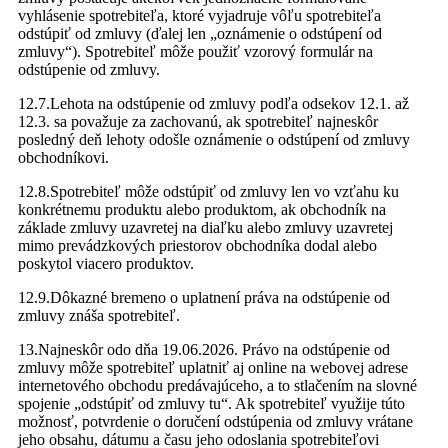
vyhlásenie spotrebiteľa, ktoré vyjadruje vôľu spotrebiteľa
odstúpiť od zmluvy (ďalej len „oznámenie o odstúpení od
zmluvy“). Spotrebiteľ môže použiť vzorový formulár na
odstúpenie od zmluvy.
12.7.Lehota na odstúpenie od zmluvy podľa odsekov 12.1. až
12.3. sa považuje za zachovanú, ak spotrebiteľ najneskôr
posledný deň lehoty odošle oznámenie o odstúpení od zmluvy
obchodníkovi.
12.8.Spotrebiteľ môže odstúpiť od zmluvy len vo vzťahu ku
konkrétnemu produktu alebo produktom, ak obchodník na
základe zmluvy uzavretej na diaľku alebo zmluvy uzavretej
mimo prevádzkových priestorov obchodníka dodal alebo
poskytol viacero produktov.
12.9.Dôkazné bremeno o uplatnení práva na odstúpenie od
zmluvy znáša spotrebiteľ.
13.Najneskôr odo dňa 19.06.2026. Právo na odstúpenie od
zmluvy môže spotrebiteľ uplatniť aj online na webovej adrese
internetového obchodu predávajúceho, a to stlačením na slovné
spojenie „odstúpiť od zmluvy tu“. Ak spotrebiteľ využije túto
možnosť, potvrdenie o doručení odstúpenia od zmluvy vrátane
jeho obsahu, dátumu a času jeho odoslania spotrebiteľovi