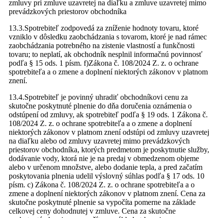
zmluvy pri zmluve uzavretej na diaľku a zmluve uzavretej mimo
prevádzkových priestorov obchodníka
13.3.Spotrebiteľ zodpovedá za zníženie hodnoty tovaru, ktoré
vzniklo v dôsledku zaobchádzania s tovarom, ktoré je nad rámec
zaobchádzania potrebného na zistenie vlastností a funkčnosti
tovaru; to neplatí, ak obchodník nesplnil informačnú povinnosť
podľa § 15 ods. 1 písm. f)Zákona č. 108/2024 Z. z. o ochrane
spotrebiteľa a o zmene a doplnení niektorých zákonov v platnom
znení.
13.4.Spotrebiteľ je povinný uhradiť obchodníkovi cenu za
skutočne poskytnuté plnenie do dňa doručenia oznámenia o
odstúpení od zmluvy, ak spotrebiteľ podľa § 19 ods. 1 Zákona č.
108/2024 Z. z. o ochrane spotrebiteľa a o zmene a doplnení
niektorých zákonov v platnom znení odstúpi od zmluvy uzavretej
na diaľku alebo od zmluvy uzavretej mimo prevádzkových
priestorov obchodníka, ktorých predmetom je poskytnutie služby,
dodávanie vody, ktorá nie je na predaj v obmedzenom objeme
alebo v určenom množstve, alebo dodanie tepla, a pred začatím
poskytovania plnenia udelil výslovný súhlas podľa § 17 ods. 10
písm. c) Zákona č. 108/2024 Z. z. o ochrane spotrebiteľa a o
zmene a doplnení niektorých zákonov v platnom znení. Cena za
skutočne poskytnuté plnenie sa vypočíta pomerne na základe
celkovej ceny dohodnutej v zmluve. Cena za skutočne