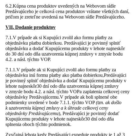
6.2.Kúpna cena produktov uvedených na Webovom sídle
Predávajúceho je celková cena produktov vrátane všetkých daní,
pričom je zreteľne uvedená na Webovom sídle Predávajúceho.
VII. Dodanie produktov
7.1.V prípade ak si Kupujúci zvolil ako formu platby za
objednávku platbu dobierkou. Predávajúci je povinný splniť
objednávku a dodať Kupujúcemu produkty v lehote najneskôr
do 30 dní odo dňa uzatvorenia kúpnej zmluvy v zmysle bodu
4.2. a násl. týchto VOP.
7.1.1.V prípade ak si Kupujúci zvolil ako formu platby za
objednávku inú formu platby ako platba dobierkou,Predávajúci
je povinný splniť objednávku a dodať Kupujúcemu produkty v
lehote najneskôr30 dní odo dňa uzatvorenia kúpnej zmluvy
v zmysle bodu 4.2. a násl. týchto VOPa zaplatenia celkovej ceny
objednávky Predávajúcemu.V prípade ak boli splnené obe
podmienky uvedené v bode 7.1.1. týchto VOP
(tzn. ak došlo
k uzatvoreniu kúpnej zmluvy a k úhrade celkovej ceny
objednávky Predávajúcemu
), Predávajúci je povinný dodať
Kupujúcemu produkty v lehote najneskôr30 dní odo dňa
splnenia oboch týchto podmienok.
Zvyčajná lehota kedy Predávajúci expeduje produkty je 1 až 3