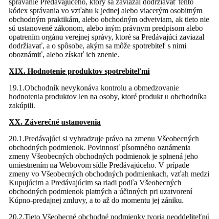
správanie Predávajúceho, ktorý sa zaviazal dodržiavať tento
kódex správania vo vzťahu k jednej alebo viacerým osobitným
obchodným praktikám, alebo obchodným odvetviam, ak tieto nie
sú ustanovené zákonom, alebo iným právnym predpisom alebo
opatrením orgánu verejnej správy, ktoré sa Predávajúci zaviazal
dodržiavať, a o spôsobe, akým sa môže spotrebiteľ s nimi
oboznámiť, alebo získať ich znenie.
XIX. Hodnotenie produktov spotrebiteľmi
19.1.Obchodník nevykonáva kontrolu a obmedzovanie
hodnotenia produktov len na osoby, ktoré produkt u obchodníka
zakúpili.
XX. Záverečné ustanovenia
20.1.Predávajúci si vyhradzuje právo na zmenu Všeobecných
obchodných podmienok. Povinnosť písomného oznámenia
zmeny Všeobecných obchodných podmienok je splnená jeho
umiestnením na Webovom sídle Predávajúceho. V prípade
zmeny vo Všeobecných obchodných podmienkach, vzťah medzi
Kupujúcim a Predávajúcim sa riadi podľa Všeobecných
obchodných podmienok platných a účinných pri uzatvorení
Kúpno-predajnej zmluvy, a to až do momentu jej zániku.
20.2.Tieto Všeobecné obchodné podmienky tvoria neoddeliteľnú