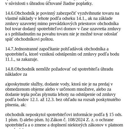
v súvislosti s úhradou účtované žiadne poplatky.
14.6.Obchodník je povinný zabezpečiť vyzdvihnutie tovaru na
vlastné náklady v lehote podľa odseku 14.1., ak na základe
zmluvy uzavretej mimo prevádzkových priestorov obchodníka
bol tovar dodaný spotrebiteľovi domov v čase uzavretia zmluvy
a s prihliadnutím na povahu tovaru nie je možné tovar odoslať
späť obchodníkovi poštou.
14.7.Jednostranné započítanie pohľadávok obchodníka a
spotrebiteľa, ktoré vzniknú odstúpením od zmluvy podľa bodu
11.1., sa zakazuje.
14.8.Obchodník nemôže požadovať od spotrebiteľa úhradu
nákladov za
a)poskytnutie služby, dodanie vody, ktorá nie je na predaj v
obmedzenom objeme alebo v určenom množstve, alebo za
dodanie tepla počas plynutia lehoty na odstúpenie od zmluvy
podľa bodov 12.1. až 12.3. bez ohľadu na rozsah poskytnutého
plnenia, ak:
obchodník neposkytol spotrebiteľovi informácie podľa § 15 ods.
1 písm. f) alebo písm. h) Zákon č. 108/2024 Z. z. o ochrane
spotrebiteľa a o zmene a doplnení niektorých zákonov v platnom