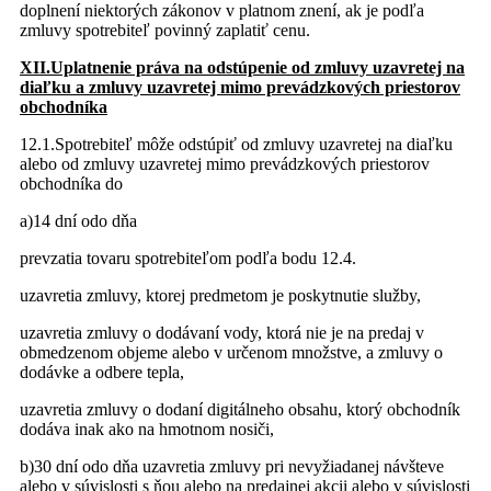
doplnení niektorých zákonov v platnom znení, ak je podľa
zmluvy spotrebiteľ povinný zaplatiť cenu.
XII.Uplatnenie práva na odstúpenie od zmluvy uzavretej na
diaľku a zmluvy uzavretej mimo prevádzkových priestorov
obchodníka
12.1.Spotrebiteľ môže odstúpiť od zmluvy uzavretej na diaľku
alebo od zmluvy uzavretej mimo prevádzkových priestorov
obchodníka do
a)14 dní odo dňa
prevzatia tovaru spotrebiteľom podľa bodu 12.4.
uzavretia zmluvy, ktorej predmetom je poskytnutie služby,
uzavretia zmluvy o dodávaní vody, ktorá nie je na predaj v
obmedzenom objeme alebo v určenom množstve, a zmluvy o
dodávke a odbere tepla,
uzavretia zmluvy o dodaní digitálneho obsahu, ktorý obchodník
dodáva inak ako na hmotnom nosiči,
b)30 dní odo dňa uzavretia zmluvy pri nevyžiadanej návšteve
alebo v súvislosti s ňou alebo na predajnej akcii alebo v súvislosti