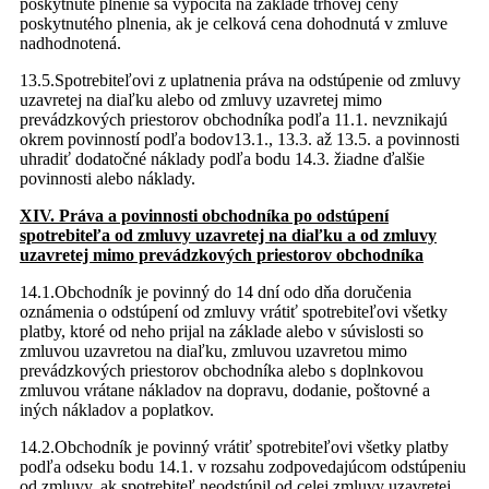
poskytnuté plnenie sa vypočíta na základe trhovej ceny
poskytnutého plnenia, ak je celková cena dohodnutá v zmluve
nadhodnotená.
13.5.Spotrebiteľovi z uplatnenia práva na odstúpenie od zmluvy
uzavretej na diaľku alebo od zmluvy uzavretej mimo
prevádzkových priestorov obchodníka podľa 11.1. nevznikajú
okrem povinností podľa bodov13.1., 13.3. až 13.5. a povinnosti
uhradiť dodatočné náklady podľa bodu 14.3. žiadne ďalšie
povinnosti alebo náklady.
XIV. Práva a povinnosti obchodníka po odstúpení
spotrebiteľa od zmluvy uzavretej na diaľku a od zmluvy
uzavretej mimo prevádzkových priestorov obchodníka
14.1.Obchodník je povinný do 14 dní odo dňa doručenia
oznámenia o odstúpení od zmluvy vrátiť spotrebiteľovi všetky
platby, ktoré od neho prijal na základe alebo v súvislosti so
zmluvou uzavretou na diaľku, zmluvou uzavretou mimo
prevádzkových priestorov obchodníka alebo s doplnkovou
zmluvou vrátane nákladov na dopravu, dodanie, poštovné a
iných nákladov a poplatkov.
14.2.Obchodník je povinný vrátiť spotrebiteľovi všetky platby
podľa odseku bodu 14.1. v rozsahu zodpovedajúcom odstúpeniu
od zmluvy, ak spotrebiteľ neodstúpil od celej zmluvy uzavretej