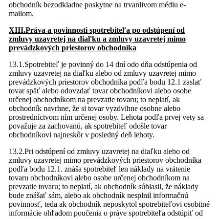
obchodník bezodkladne poskytne na trvanlivom médiu e-
mailom.
XIII.Práva a povinnosti spotrebiteľa po odstúpení od
zmluvy uzavretej na diaľku a zmluvy uzavretej mimo
prevádzkových priestorov obchodníka
13.1.Spotrebiteľ je povinný do 14 dní odo dňa odstúpenia od
zmluvy uzavretej na diaľku alebo od zmluvy uzavretej mimo
prevádzkových priestorov obchodníka podľa bodu 12.1 zaslať
tovar späť alebo odovzdať tovar obchodníkovi alebo osobe
určenej obchodníkom na prevzatie tovaru; to neplatí, ak
obchodník navrhne, že si tovar vyzdvihne osobne alebo
prostredníctvom ním určenej osoby. Lehota podľa prvej vety sa
považuje za zachovanú, ak spotrebiteľ odošle tovar
obchodníkovi najneskôr v posledný deň lehoty.
13.2.Pri odstúpení od zmluvy uzavretej na diaľku alebo od
zmluvy uzavretej mimo prevádzkových priestorov obchodníka
podľa bodu 12.1. znáša spotrebiteľ len náklady na vrátenie
tovaru obchodníkovi alebo osobe určenej obchodníkom na
prevzatie tovaru; to neplatí, ak obchodník súhlasil, že náklady
bude znášať sám, alebo ak obchodník nesplnil informačnú
povinnosť, teda ak obchodník neposkytol spotrebiteľovi osobitné
informácie ohľadom poučenia o práve spotrebiteľa odstúpiť od