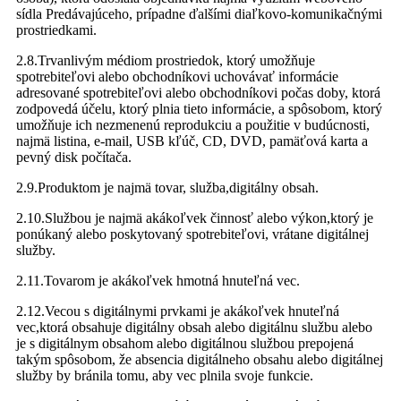
sídla Predávajúceho, prípadne ďalšími diaľkovo-komunikačnými
prostriedkami.
2.8.Trvanlivým médiom prostriedok, ktorý umožňuje
spotrebiteľovi alebo obchodníkovi uchovávať informácie
adresované spotrebiteľovi alebo obchodníkovi počas doby, ktorá
zodpovedá účelu, ktorý plnia tieto informácie, a spôsobom, ktorý
umožňuje ich nezmenenú reprodukciu a použitie v budúcnosti,
najmä listina, e-mail, USB kľúč, CD, DVD, pamäťová karta a
pevný disk počítača.
2.9.Produktom je najmä tovar, služba,digitálny obsah.
2.10.Službou je najmä akákoľvek činnosť alebo výkon,ktorý je
ponúkaný alebo poskytovaný spotrebiteľovi, vrátane digitálnej
služby.
2.11.Tovarom je akákoľvek hmotná hnuteľná vec.
2.12.Vecou s digitálnymi prvkami je akákoľvek hnuteľná
vec,ktorá obsahuje digitálny obsah alebo digitálnu službu alebo
je s digitálnym obsahom alebo digitálnou službou prepojená
takým spôsobom, že absencia digitálneho obsahu alebo digitálnej
služby by bránila tomu, aby vec plnila svoje funkcie.