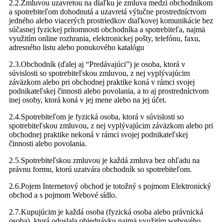
2.2.Zmluvou uzavretou na diaľku je zmluva medzi obchodníkom
a spotrebiteľom dohodnutá a uzavretá výlučne prostredníctvom
jedného alebo viacerých prostriedkov diaľkovej komunikácie bez
súčasnej fyzickej prítomnosti obchodníka a spotrebiteľa, najmä
využitím online rozhrania, elektronickej pošty, telefónu, faxu,
adresného listu alebo ponukového katalógu
2.3.Obchodník (ďalej aj “Predávajúci”) je osoba, ktorá v
súvislosti so spotrebiteľskou zmluvou, z nej vyplývajúcim
záväzkom alebo pri obchodnej praktike koná v rámci svojej
podnikateľskej činnosti alebo povolania, a to aj prostredníctvom
inej osoby, ktorá koná v jej mene alebo na jej účet.
2.4.Spotrebiteľom je fyzická osoba, ktorá v súvislosti so
spotrebiteľskou zmluvou, z nej vyplývajúcim záväzkom alebo pri
obchodnej praktike nekoná v rámci svojej podnikateľskej
činnosti alebo povolania.
2.5.Spotrebiteľskou zmluvou je každá zmluva bez ohľadu na
právnu formu, ktorú uzatvára obchodník so spotrebiteľom.
2.6.Pojem Internetový obchod je totožný s pojmom Elektronický
obchod a s pojmom Webové sídlo.
2.7.Kupujúcim je každá osoba (fyzická osoba alebo právnická
osoba), ktorá odoslala objednávku najmä využitím webového