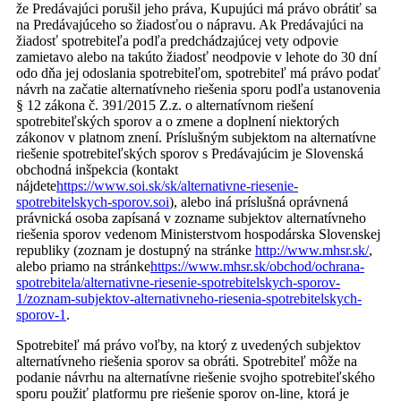
že Predávajúci porušil jeho práva, Kupujúci má právo obrátiť sa
na Predávajúceho so žiadosťou o nápravu. Ak Predávajúci na
žiadosť spotrebiteľa podľa predchádzajúcej vety odpovie
zamietavo alebo na takúto žiadosť neodpovie v lehote do 30 dní
odo dňa jej odoslania spotrebiteľom, spotrebiteľ má právo podať
návrh na začatie alternatívneho riešenia sporu podľa ustanovenia
§ 12 zákona č. 391/2015 Z.z. o alternatívnom riešení
spotrebiteľských sporov a o zmene a doplnení niektorých
zákonov v platnom znení. Príslušným subjektom na alternatívne
riešenie spotrebiteľských sporov s Predávajúcim je Slovenská
obchodná inšpekcia (kontakt
nájdete
https://www.soi.sk/sk/alternativne-riesenie-
spotrebitelskych-sporov.soi
), alebo iná príslušná oprávnená
právnická osoba zapísaná v zozname subjektov alternatívneho
riešenia sporov vedenom Ministerstvom hospodárska Slovenskej
republiky (zoznam je dostupný na stránke
http://www.mhsr.sk/
,
alebo priamo na stránke
https://www.mhsr.sk/obchod/ochrana-
spotrebitela/alternativne-riesenie-spotrebitelskych-sporov-
1/zoznam-subjektov-alternativneho-riesenia-spotrebitelskych-
sporov-1
.
Spotrebiteľ má právo voľby, na ktorý z uvedených subjektov
alternatívneho riešenia sporov sa obráti. Spotrebiteľ môže na
podanie návrhu na alternatívne riešenie svojho spotrebiteľského
sporu použiť platformu pre riešenie sporov on-line, ktorá je