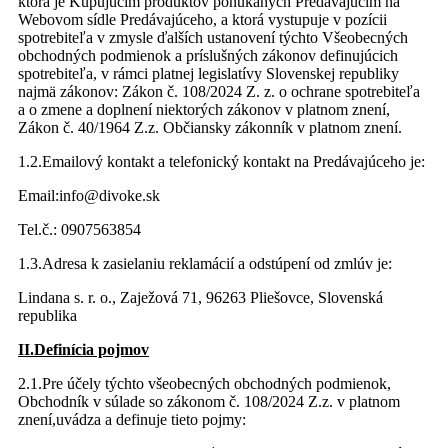
ktorá je Kupujúcim produktov ponúkaných Predávajúcim na
Webovom sídle Predávajúceho, a ktorá vystupuje v pozícii
spotrebiteľa v zmysle ďalších ustanovení týchto Všeobecných
obchodných podmienok a príslušných zákonov definujúcich
spotrebiteľa, v rámci platnej legislatívy Slovenskej republiky
najmä zákonov: Zákon č. 108/2024 Z. z. o ochrane spotrebiteľa
a o zmene a doplnení niektorých zákonov v platnom znení,
Zákon č. 40/1964 Z.z. Občiansky zákonník v platnom znení.
1.2.Emailový kontakt a telefonický kontakt na Predávajúceho je:
Email:info@divoke.sk
Tel.č.: 0907563854
1.3.Adresa k zasielaniu reklamácií a odstúpení od zmlúv je:
Lindana s. r. o., Zaježová 71, 96263 Pliešovce, Slovenská
republika
II.Definícia pojmov
2.1.Pre účely týchto všeobecných obchodných podmienok,
Obchodník v súlade so zákonom č. 108/2024 Z.z. v platnom
znení,uvádza a definuje tieto pojmy: