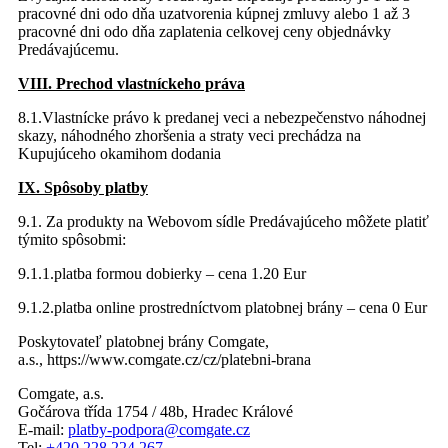
pracovné dni odo dňa uzatvorenia kúpnej zmluvy alebo 1 až 3
pracovné dni odo dňa zaplatenia celkovej ceny objednávky
Predávajúcemu.
VIII. Prechod vlastníckeho práva
8.1.Vlastnícke právo k predanej veci a nebezpečenstvo náhodnej
skazy, náhodného zhoršenia a straty veci prechádza na
Kupujúceho okamihom dodania
IX. Spôsoby platby
9.1. Za produkty na Webovom sídle Predávajúceho môžete platiť
týmito spôsobmi:
9.1.1.platba formou dobierky – cena 1.20 Eur
9.1.2.platba online prostredníctvom platobnej brány – cena 0 Eur
Poskytovateľ platobnej brány Comgate,
a.s., https://www.comgate.cz/cz/platebni-brana
Comgate, a.s.
Gočárova třída 1754 / 48b, Hradec Králové
E-mail:
platby-podpora@comgate.cz
Tel:
+420 228 224 267