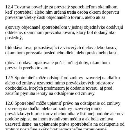
12.4.Tovar sa považuje za prevzatý spotrebiteľom okamihom,
keď spotrebiteľ alebo ním určená tretia osoba okrem dopravcu
prevezme všetky časti objednaného tovaru, alebo ak sa
a)tovary objednané spotrebiteľom v jednej objednávke dodávajú
oddelene, okamihom prevzatia tovaru, ktorý bol dodaný ako
posledný,
b)dodáva tovar pozostávajúci z viacerých dielov alebo kusov,
okamihom prevzatia posledného dielu alebo posledného kusu,
c)tovar dodáva opakovane počas určitej doby, okamihom
prevzatia prvého tovaru.
12.5.Spotrebiteľ môže odstúpiť od zmluvy uzavretej na diaľku
alebo od zmluvy uzavretej mimo prevádzkových priestorov
obchodníka, ktorých predmetom je dodanie tovaru, aj pred
začatím plynutia lehoty na odstúpenie od zmluvy.
12.6.Spotrebiteľ môže uplatniť právo na odstúpenie od zmluvy
uzavretej na diaľku alebo od zmluvy uzavretej mimo
prevádzkových priestorov obchodníka v listinnej podobe alebo v
podobe zápisu na inom trvanlivom médiu a ak bola zmluva
uzavretá ústne, na uplatnenie práva spotrebiteľa na odstúpenie od
zmluvy postačuje akékoľvek jednoznačne formulované