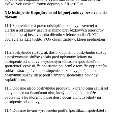
akúkoľvek zvolenú formu dopravy v SR je 0 Eur.
XI.Odstúpenie Kupujúceho od kúpnej zmluvy bez uvedenia
dôvodu
11.1.Spotrebiteľ má právo odstúpiť od zmluvy uzavretej na
diaľku a od zmluvy uzavretej mimo prevádzkových priestorov
obchodníka aj bez uvedenia dôvodu v lehote podľa čl. XII
bod.12.1 až 12.3 týchto VOP okrem zmluvy, ktorej predmetom
je:
11.2.Poskytnutie služby, ak došlo k úplnému poskytnutiu služby
a poskytovanie služby začalo pred uplynutím lehoty na
odstúpenie od zmluvy s výslovným súhlasom spotrebiteľa a
spotrebiteľ vyhlásil, že bol riadne poučený o tom, že vyjadrením
súhlasu stráca právo na odstúpenie od zmluvy po úplnom
poskytnutí služby, ak je podľa zmluvy spotrebiteľ povinný
zaplatiť cenu,
11.3.Dodanie alebo poskytnutie produktu, ktorého cena závisí od
pohybu cien na finančnom trhu, ktorý obchodník nemôže
ovplyvniť a ku ktorému môže dôjsť počas plynutia lehoty na
odstúpenie od zmluvy,
11.4.Dodanie tovaru vyrobeného podľa špecifikácií spotrebiteľa