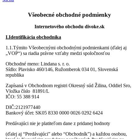
Všeobecné obchodné podmienky
Internetového obchodu divoke.sk
I.Identifikácia obchodníka
1.1.Týmito Všeobecnými obchodnými podmienkami (ďalej aj
„VOP“) sa riadia právne vzťahy medzi spoločnosťou
Obchodné meno: Lindana s. r. o.
Sídlo: Plavisko 460/146, Ružomberok 034 01, Slovenská
republika
Zapísaná v Obchodnom registri Okresný súd Žilina, Oddiel Sro,
Vložka číslo 81891/L
IČO: 55 388 914
DIČ:2121977440
Bankový účet: SK05 8330 0000 0026 0292 6424
Predávajúci nie je platiteľom dane z pridanej hodnoty
(ďalej aj “Predávajúci” alebo “Obchodník”) a každou osobou,