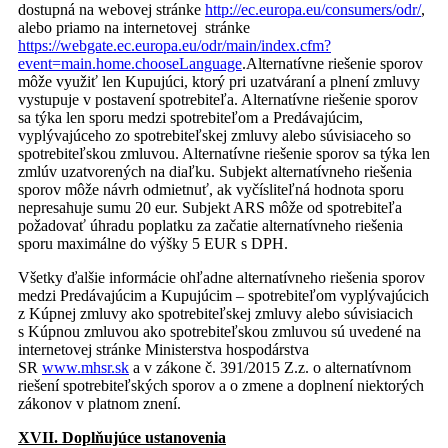
dostupná na webovej stránke
http://ec.europa.eu/consumers/odr/
,
alebo priamo na internetovej stránke
https://webgate.ec.europa.eu/odr/main/index.cfm?
event=main.home.chooseLanguage
.Alternatívne riešenie sporov
môže využiť len Kupujúci, ktorý pri uzatváraní a plnení zmluvy
vystupuje v postavení spotrebiteľa. Alternatívne riešenie sporov
sa týka len sporu medzi spotrebiteľom a Predávajúcim,
vyplývajúceho zo spotrebiteľskej zmluvy alebo súvisiaceho so
spotrebiteľskou zmluvou. Alternatívne riešenie sporov sa týka len
zmlúv uzatvorených na diaľku. Subjekt alternatívneho riešenia
sporov môže návrh odmietnuť, ak vyčísliteľná hodnota sporu
nepresahuje sumu 20 eur. Subjekt ARS môže od spotrebiteľa
požadovať úhradu poplatku za začatie alternatívneho riešenia
sporu maximálne do výšky 5 EUR s DPH.
Všetky ďalšie informácie ohľadne alternatívneho riešenia sporov
medzi Predávajúcim a Kupujúcim – spotrebiteľom vyplývajúcich
z Kúpnej zmluvy ako spotrebiteľskej zmluvy alebo súvisiacich
s Kúpnou zmluvou ako spotrebiteľskou zmluvou sú uvedené na
internetovej stránke Ministerstva hospodárstva
SR
www.mhsr.sk
a v zákone č. 391/2015 Z.z. o alternatívnom
riešení spotrebiteľských sporov a o zmene a doplnení niektorých
zákonov v platnom znení.
XVII. Doplňujúce ustanovenia