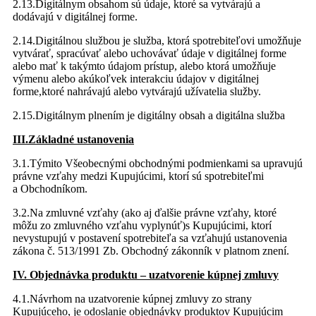
2.13.Digitálnym obsahom sú údaje, ktoré sa vytvárajú a
dodávajú v digitálnej forme.
2.14.Digitálnou službou je služba, ktorá spotrebiteľovi umožňuje
vytvárať, spracúvať alebo uchovávať údaje v digitálnej forme
alebo mať k takýmto údajom prístup, alebo ktorá umožňuje
výmenu alebo akúkoľvek interakciu údajov v digitálnej
forme,ktoré nahrávajú alebo vytvárajú užívatelia služby.
2.15.Digitálnym plnením je digitálny obsah a digitálna služba
III.Základné ustanovenia
3.1.Týmito Všeobecnými obchodnými podmienkami sa upravujú
právne vzťahy medzi Kupujúcimi, ktorí sú spotrebiteľmi
a Obchodníkom.
3.2.Na zmluvné vzťahy (ako aj ďalšie právne vzťahy, ktoré
môžu zo zmluvného vzťahu vyplynúť)s Kupujúcimi, ktorí
nevystupujú v postavení spotrebiteľa sa vzťahujú ustanovenia
zákona č. 513/1991 Zb. Obchodný zákonník v platnom znení.
IV. Objednávka produktu – uzatvorenie kúpnej zmluvy
4.1.Návrhom na uzatvorenie kúpnej zmluvy zo strany
Kupujúceho, je odoslanie objednávky produktov Kupujúcim