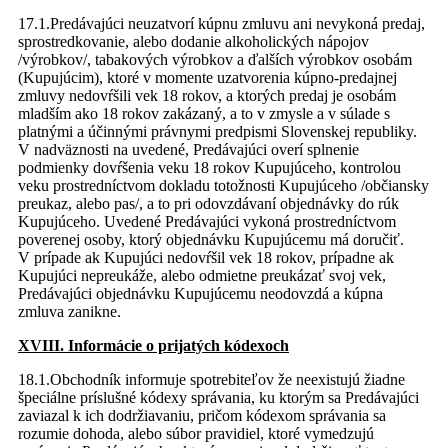
17.1.Predávajúci neuzatvorí kúpnu zmluvu ani nevykoná predaj,
sprostredkovanie, alebo dodanie alkoholických nápojov
/výrobkov/, tabakových výrobkov a ďalších výrobkov osobám
(Kupujúcim), ktoré v momente uzatvorenia kúpno-predajnej
zmluvy nedovŕšili vek 18 rokov, a ktorých predaj je osobám
mladším ako 18 rokov zakázaný, a to v zmysle a v súlade s
platnými a účinnými právnymi predpismi Slovenskej republiky.
V nadväznosti na uvedené, Predávajúci overí splnenie
podmienky dovŕšenia veku 18 rokov Kupujúceho, kontrolou
veku prostredníctvom dokladu totožnosti Kupujúceho /občiansky
preukaz, alebo pas/, a to pri odovzdávaní objednávky do rúk
Kupujúceho. Uvedené Predávajúci vykoná prostredníctvom
poverenej osoby, ktorý objednávku Kupujúcemu má doručiť.
V prípade ak Kupujúci nedovŕšil vek 18 rokov, prípadne ak
Kupujúci nepreukáže, alebo odmietne preukázať svoj vek,
Predávajúci objednávku Kupujúcemu neodovzdá a kúpna
zmluva zanikne.
XVIII. Informácie o prijatých kódexoch
18.1.Obchodník informuje spotrebiteľov že neexistujú žiadne
špeciálne príslušné kódexy správania, ku ktorým sa Predávajúci
zaviazal k ich dodržiavaniu, pričom kódexom správania sa
rozumie dohoda, alebo súbor pravidiel, ktoré vymedzujú