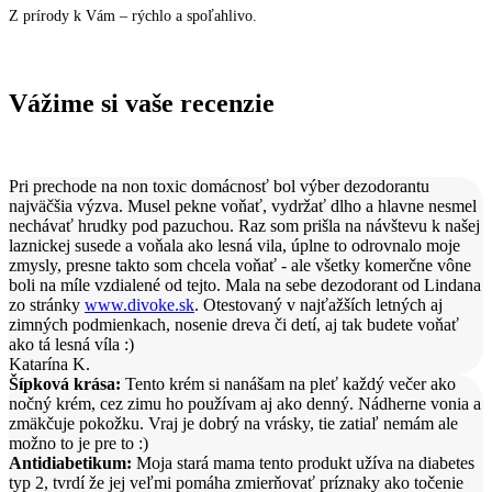
Z prírody k Vám – rýchlo a spoľahlivo.
Vážime si vaše recenzie
Pri prechode na non toxic domácnosť bol výber dezodorantu
najväčšia výzva. Musel pekne voňať, vydržať dlho a hlavne nesmel
nechávať hrudky pod pazuchou. Raz som prišla na návštevu k našej
laznickej susede a voňala ako lesná vila, úplne to odrovnalo moje
zmysly, presne takto som chcela voňať - ale všetky komerčne vône
boli na míle vzdialené od tejto. Mala na sebe dezodorant od Lindana
zo stránky
www.divoke.sk
. Otestovaný v najťažších letných aj
zimných podmienkach, nosenie dreva či detí, aj tak budete voňať
ako tá lesná víla :)
Katarína K.
Šípková krása:
Tento krém si nanášam na pleť každý večer ako
nočný krém, cez zimu ho používam aj ako denný. Nádherne vonia a
zmäkčuje pokožku. Vraj je dobrý na vrásky, tie zatiaľ nemám ale
možno to je pre to :)
Antidiabetikum:
Moja stará mama tento produkt užíva na diabetes
typ 2, tvrdí že jej veľmi pomáha zmierňovať príznaky ako točenie