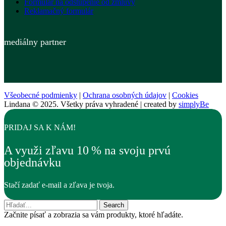
Formulár na odstúpenie od zmluvy
Reklamačný formulár
mediálny partner
Všeobecné podmienky
|
Ochrana osobných údajov
|
Cookies
Lindana © 2025. Všetky práva vyhradené | created by
simplyBe
PRIDAJ SA K NÁM!
A využi zľavu 10 % na svoju prvú
objednávku
Stačí zadať e-mail a zľava je tvoja.
Search
Začnite písať a zobrazia sa vám produkty, ktoré hľadáte.