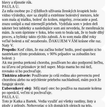
hlavy a tŕpnutie rúk.
PAULA U.
Za mňa osobne po 2 týždňoch užívania ženských kvapiek bolo
vidno výsledky, stav sa zlepšil a extrémne bolestivý menzes, kde
som mala aj triašku, bolesť do kolien, migrény, zvracanie a pod.
zrazu ustúpil a mal miernejší priebeh. Vydržala som v jeden deň
takmer bez tabletky a nasledujúce som ani nevedela, že menštruáciu
mám. Ja som úprimne v šoku, lebo som to brala tak, že to bude dlhý
proces, a bylinky takto rýchlo zabrali. A to som mala dlhé roky
veľké bolesti a nič nezaberalo. ĎAKUJEM VÁM krásne ešte raz.
Naty V.
Propolis:
Keď cítim, že ma začína bolieť hrdlo, pred spaním si ho
nastriekam týmto produktom, v 90% prípadov sa zobudím bez
bolesti :)
Ak ma predsa prekoná choroba, používam ho ako podpornú liečbu,
na úľavu od príznakov je tiež super. Moja mama ho má tiež,
rovnako si ho pochvaľuje.
Tinktúra zdravie:
Používame ju celá rodina ako prevenciu pred
chorobou alebo na urýchlenie priebehu nachladnutí, mám pocit že
funguje skvele.
Ľubovníkový olej:
Môj starý otec ho používa na mazanie kolena
po operácií, veľmi si pochvaľuje.
PAULA U.
Toto je Katka a Bartek. Vedia využiť asi všetky rastliny, listy a
plody z prírody. Nehovoriac o ich domácich olejoch na telo,