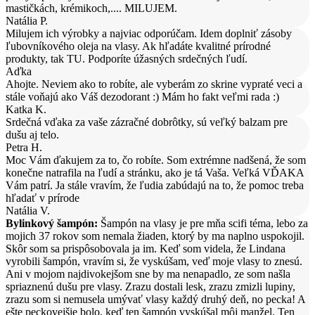
mastičkách, krémikoch,.... MILUJEM.
Natália P.
Milujem ich výrobky a najviac odporúčam. Idem doplniť zásoby
ľubovníkového oleja na vlasy. Ak hľadáte kvalitné prírodné
produkty, tak TU. Podporíte úžasných srdečných ľudí.
Aďka
Ahojte. Neviem ako to robíte, ale vyberám zo skrine vypraté veci a
stále voňajú ako Váš dezodorant :) Mám ho fakt veľmi rada :)
Katka K.
Srdečná vďaka za vaše zázračné dobrôtky, sú veľký balzam pre
dušu aj telo.
Petra H.
Moc Vám ďakujem za to, čo robíte. Som extrémne nadšená, že som
konečne natrafila na ľudí a stránku, ako je tá Vaša. Veľká VĎAKA
Vám patrí. Ja stále vravím, že ľudia zabúdajú na to, že pomoc treba
hľadať v prírode
Natália V.
Bylinkový šampón:
Šampón na vlasy je pre mňa scifi téma, lebo za
mojich 37 rokov som nemala žiaden, ktorý by ma naplno uspokojil.
Skôr som sa prispôsobovala ja im. Keď som videla, že Lindana
vyrobili šampón, vravím si, že vyskúšam, veď moje vlasy to znesú.
Ani v mojom najdivokejšom sne by ma nenapadlo, ze som našla
spriaznenú dušu pre vlasy. Zrazu dostali lesk, zrazu zmizli lupiny,
zrazu som si nemusela umývať vlasy každý druhý deň, no pecka! A
ešte peckovejšie bolo, keď ten šampón vyskúšal môj manžel. Ten