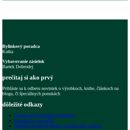
Bylinkový poradca
Katka
Vybavovanie zásielok
Bartek Dobrodej
prečítaj si ako prvý
Prihláste sa k odberu noviniek o výrobkoch, knihe, článkoch na
blogu, či špeciálnych ponukách
dôležité odkazy
Všeobecné obchodné podmienky
Reklamačný poriadok
Ochrana osobných údajov a používanie cookies